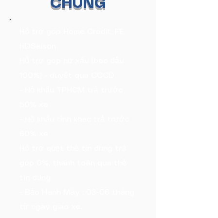
CHUNG
Hỗ trợ góp Home Credit, FE,
HDSaison
Hỗ trợ góp nợ xấu (bao đậu
100%) - duyệt qua CCCD
- Hộ khẩu TPHCM trả trước
50% xe
- Hộ khẩu tỉnh khác trả trước
60% xe
Hỗ trợ quẹt thẻ tín dụng trả
góp 0%, thanh toán qua thẻ
tín dụng
- Bảo Hành Máy : 03-06 tháng
từ ngày giao xe.