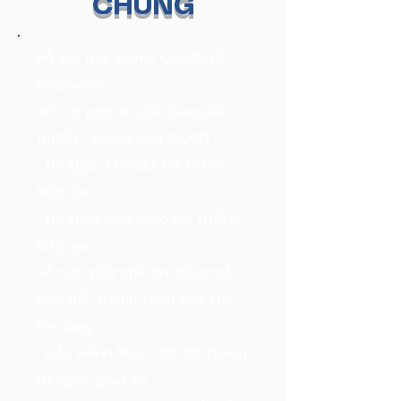
CHUNG
Hỗ trợ góp Home Credit, FE,
HDSaison
Hỗ trợ góp nợ xấu (bao đậu
100%) - duyệt qua CCCD
- Hộ khẩu TPHCM trả trước
50% xe
- Hộ khẩu tỉnh khác trả trước
60% xe
Hỗ trợ quẹt thẻ tín dụng trả
góp 0%, thanh toán qua thẻ
tín dụng
- Bảo Hành Máy : 03-06 tháng
từ ngày giao xe.